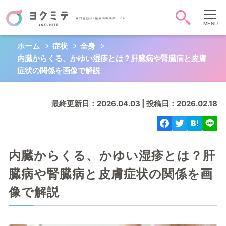
ホーム
症状
全身
症状・病気から調べる
内臓からくる、かゆい湿疹とは？肝臓病や腎臓病と皮膚
頭-顔-首
胸
お腹
症状の関係を画像で解説
背中-腰
お尻-性器
肩腕手
最終更新日：2026.04.03 | 投稿日：2026.02.18
脚足
全身
心
QOL
内臓からくる、かゆい湿疹とは？肝
臓病や腎臓病と皮膚症状の関係を画
像で解説
キーワード検索