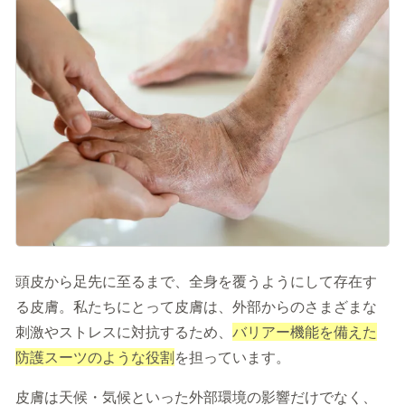
記事を読む
症状に関する記事
病気に関する記事
監修医師一覧
開院情報一覧
運営情報
運営会社／会社概要
プライバシーポリシー
頭皮から足先に至るまで、全身を覆うようにして存在す
サイトポリシー
る皮膚。私たちにとって皮膚は、外部からのさまざまな
刺激やストレスに対抗するため、
バリアー機能を備えた
防護スーツのような役割
を担っています。
皮膚は天候・気候といった外部環境の影響だけでなく、