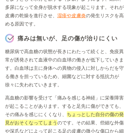
多尿になって全身が脱水する現象が起こります。それが
皮膚の乾燥を進行させ、
湿疹や皮膚炎
の発生リスクを高
める原因です。
痛みは無いが、足の傷が治りにくい
糖尿病で高血糖の状態が長きにわたって続くと、免疫異
常が誘発されて血液中の白血球の働きが低下していきま
す。白血球は主に身体への異物の侵入に対しからだを守
る働きを担っているため、細菌などに対する抵抗力が
徐々に失われていきます。
高血糖の影響を受けて「痛みを感じる神経」に栄養障害
が起こることがあります。すると足先に傷ができても、
その痛みを感じにくくなり、
ちょっとした自分の傷の発
見がおそくなってしまう
のです。その結果、些細な外傷
や深爪などによって起こる足の皮膚の微小な傷口から細