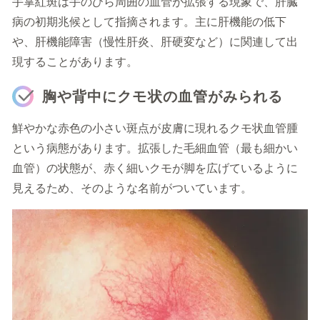
手掌紅斑は手のひら周囲の血管が拡張する現象で、肝臓
病の初期兆候として指摘されます。主に肝機能の低下
や、肝機能障害（慢性肝炎、肝硬変など）に関連して出
現することがあります。
胸や背中にクモ状の血管がみられる
鮮やかな赤色の小さい斑点が皮膚に現れるクモ状血管腫
という病態があります。拡張した毛細血管（最も細かい
血管）の状態が、赤く細いクモが脚を広げているように
見えるため、そのような名前がついています。