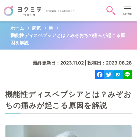
ホーム
病気
胸
症状・病気から調べる
機能性ディスペプシアとは？みぞおちの痛みが起こる原
頭-顔-首
胸
お腹
因を解説
背中-腰
お尻-性器
肩腕手
最終更新日：2023.11.02 | 投稿日：2023.08.28
脚足
全身
心
QOL
機能性ディスペプシアとは？みぞお
ちの痛みが起こる原因を解説
キーワード検索