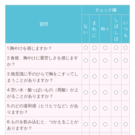
チェック欄
し
ま
い
質問
な
ば
れ
時々
つ
い
し
に
も
ば
1.胸やけを感じますか？
2.食後、胸やけに重苦しさを感じます
か？
3.無意識に手のひらで胸をこすってし
まうことがありますか？
4.苦い水・酸っぱいもの（胃酸）が上
がることがありますか？
5.のどの違和感（ヒリヒリなど）があ
りますか？
6.ものを飲み込むと、つかえることが
ありますか？