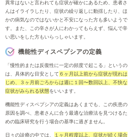
異常はないと言われても症状が確かにあるため、患者さ
んはイライラしたり、症状の繰り返しに動揺したり、ほ
かの病気なのではないかと不安になった方も多いようで
す。また、この辛さが人にわかってもらえず、悩んで辛
い思いをした方もいらっしゃいます。
機能性ディスペプシアの定義
「慢性的または反復性に一定の頻度で起こる」というの
は、具体的な目安として
６ヶ月以上前から症状が現れは
じめ、３ヶ月前ごろからは週に１回〜数回以上、不快な
症状がみられる状態
をいいます。
機能性ディスペプシアの定義はあくまでも、この疾患の
原因を調べ、患者さんに合う最適な治療法を見つけるた
めの臨床研究を行う場合の基準に過ぎません。
日々の診療の中では、
１ヶ月程度以上、症状が続く場合