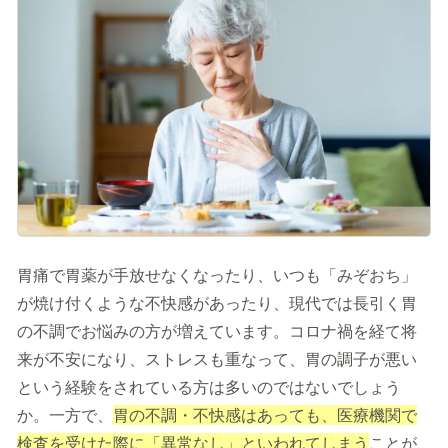
記事を読む
症状に関する記事
病気に関する記事
監修医師一覧
開院情報一覧
運営情報
胃痛で胃薬が手放せなくなったり、いつも「みぞおち」
運営会社／会社概要
が焼け付くような不快感があったり、現代では長引く胃
プライバシーポリシー
サイトポリシー
の不調でお悩みの方が増えています。コロナ禍を経て将
来が不安になり、ストレスも重なって、胃の調子が悪い
という経験をされている方は多いのではないでしょう
か。一方で、
胃の不調・不快感はあっても、医療機関で
検査を受けた際に「異常なし」といわれてしまう
ことが