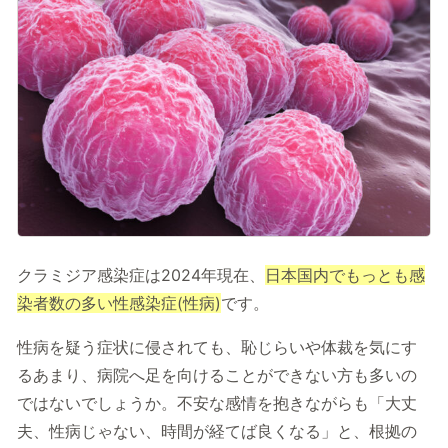
記事を読む
症状に関する記事
病気に関する記事
監修医師一覧
開院情報一覧
運営情報
クラミジア感染症は2024年現在、
日本国内でもっとも感
運営会社／会社概要
プライバシーポリシー
染者数の多い性感染症(性病)
です。
サイトポリシー
性病を疑う症状に侵されても、恥じらいや体裁を気にす
るあまり、病院へ足を向けることができない方も多いの
ではないでしょうか。不安な感情を抱きながらも「大丈
夫、性病じゃない、時間が経てば良くなる」と、根拠の