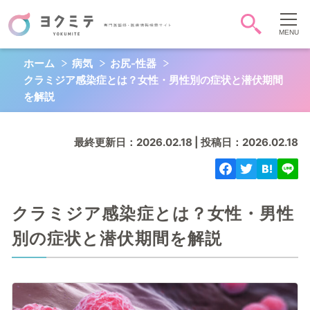
ホーム
病気
お尻-性器
症状・病気から調べる
クラミジア感染症とは？女性・男性別の症状と潜伏期間
頭-顔-首
胸
お腹
を解説
背中-腰
お尻-性器
肩腕手
最終更新日：2026.02.18 | 投稿日：2026.02.18
脚足
全身
心
QOL
クラミジア感染症とは？女性・男性
別の症状と潜伏期間を解説
キーワード検索