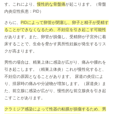
す。これにより、
慢性的な骨盤痛
が起こります。（骨盤
内炎症性疾患：PID）
さらに、
PIDによって卵管が閉塞し、卵子と精子が受精す
ることができなくなるため、不妊症を引き起こす可能性
があります。また、卵管が損傷し、受精卵が子宮外に着
床することで、生命を脅かす異所性妊娠が発生するリス
クが高まります。
男性の場合は、精巣上体に感染が広がり、痛みや腫れを
引き起こします。（精巣上体炎）これが慢性化すると、
不妊症の原因となることがあります。 尿道の炎症によ
り、排尿時の痛みや分泌物が増加します。（尿道炎）ま
た、前立腺に感染が広がり、慢性的な前立腺炎を引き起
こすことがあります。
クラミジア感染によって性器の粘膜が損傷するため、男