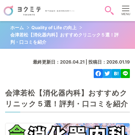
ホーム
Quality of Life の向上
症状・病気から調べる
会津若松【消化器内科】おすすめクリニック５選！評
頭-顔-首
胸
お腹
判・口コミを紹介
背中-腰
お尻-性器
肩腕手
最終更新日：2026.04.21 | 投稿日：2026.01.19
脚足
全身
心
QOL
会津若松【消化器内科】おすすめク
リニック５選！評判・口コミを紹介
キーワード検索