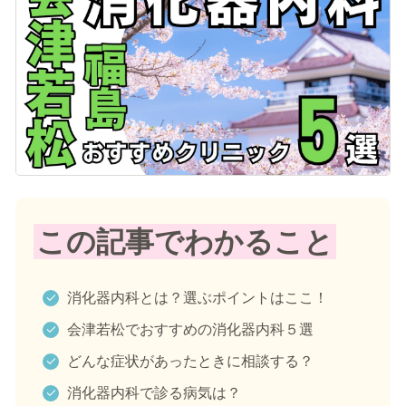
記事を読む
症状に関する記事
病気に関する記事
監修医師一覧
開院情報一覧
運営情報
この記事でわかること
運営会社／会社概要
プライバシーポリシー
消化器内科とは？選ぶポイントはここ！
サイトポリシー
会津若松でおすすめの消化器内科５選
どんな症状があったときに相談する？
消化器内科で診る病気は？