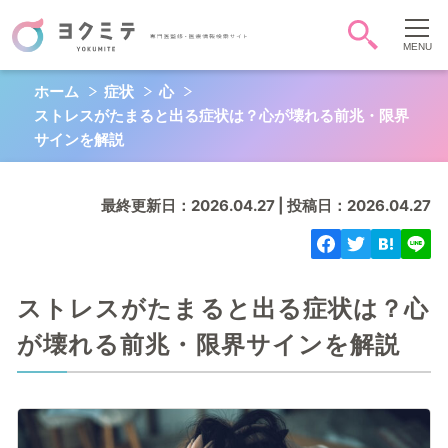
ホーム
症状
心
症状・病気から調べる
ストレスがたまると出る症状は？心が壊れる前兆・限界
頭-顔-首
胸
お腹
サインを解説
背中-腰
お尻-性器
肩腕手
最終更新日：2026.04.27 | 投稿日：2026.04.27
脚足
全身
心
QOL
ストレスがたまると出る症状は？心
が壊れる前兆・限界サインを解説
キーワード検索