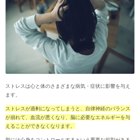
記事を読む
症状に関する記事
病気に関する記事
監修医師一覧
開院情報一覧
運営情報
ストレスは心と体のさまざまな病気・症状に影響を与え
運営会社／会社概要
ます。
プライバシーポリシー
サイトポリシー
ストレスが過剰になってしまうと、自律神経のバランス
が崩れて、血流が悪くなり、脳に必要なエネルギーを与
えることができなくなります。
脳には心身をコントロールするという重要な役割がある