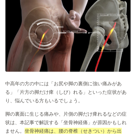
記事を読む
症状に関する記事
病気に関する記事
監修医師一覧
開院情報一覧
運営情報
中高年の方の中には「お尻や脚の裏側に強い痛みがあ
運営会社／会社概要
る」「片方の脚だけ痺（しび）れる」といった症状があ
プライバシーポリシー
サイトポリシー
り、悩んでいる方もいるでしょう。
脚の裏面に生じる痛みや、片側の脚だけ痺れるなどの症
状は、本記事で解説する「坐骨神経痛」が原因かもしれ
ません。
坐骨神経痛は、腰の脊椎（せきつい）から出