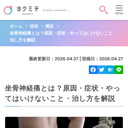
ホーム
症状
脚足
症状・病気から調べる
坐骨神経痛とは？原因・症状・やってはいけないこと・
頭-顔-首
胸
お腹
治し方を解説
背中-腰
お尻-性器
肩腕手
最終更新日：2026.04.27 | 投稿日：2026.04.27
脚足
全身
心
QOL
坐骨神経痛とは？原因・症状・やっ
てはいけないこと・治し方を解説
キーワード検索