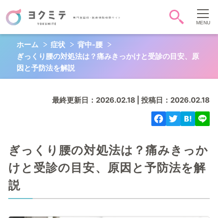
ホーム
症状
背中-腰
症状・病気から調べる
ぎっくり腰の対処法は？痛みきっかけと受診の目安、原
頭-顔-首
胸
お腹
因と予防法を解説
背中-腰
お尻-性器
肩腕手
最終更新日：2026.02.18 | 投稿日：2026.02.18
脚足
全身
心
QOL
ぎっくり腰の対処法は？痛みきっか
けと受診の目安、原因と予防法を解
説
キーワード検索