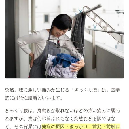
記事を読む
症状に関する記事
病気に関する記事
監修医師一覧
開院情報一覧
運営情報
運営会社／会社概要
プライバシーポリシー
突然、腰に激しい痛みが生じる「ぎっくり腰」は、医学
サイトポリシー
的には急性腰痛といいます。
ぎっくり腰は、身動きが取れないほどの強い痛みに襲わ
れますが、実は何の前ぶれもなく突然おきる訳ではな
く、その背景には
発症の原因・きっかけ、前兆・前触れ