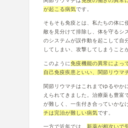
関節リウマチは
免疫の働きの異常
が起こる病気
です。
そもそも免疫とは、私たちの体に
敵を見分けて排除し、体を守るシ
のシステムが誤作動を起こして自
してしまい、攻撃してしまうこと
このように
免疫機能の異常によっ
自己免疫疾患といい、関節リウマ
関節リウマチはこれまでゆるやか
えられてきました。治療薬も豊富
が難しく、一生付き合っていかな
チは完治が難しい病気
です。
一方で近年では、
新薬が相次いで