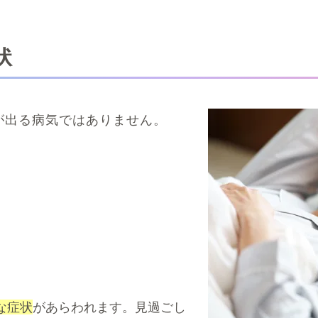
状
が出る病気ではありません。
な症状
があらわれます。見過ごし