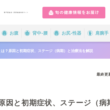
気から調べる
お腹
背中-腰
お尻-性器
肩腕手
監修医師一覧
胸
お腹
とは？原因と初期症状、ステージ（病期）と治療法を解説
開院情報一覧
お尻-性
肩腕手
器
全身
心
運営情報
最終更新日
ド検索
運営会社／会社概要
プライバシーポリシー
原因と初期症状、ステージ（病
サイトポリシー