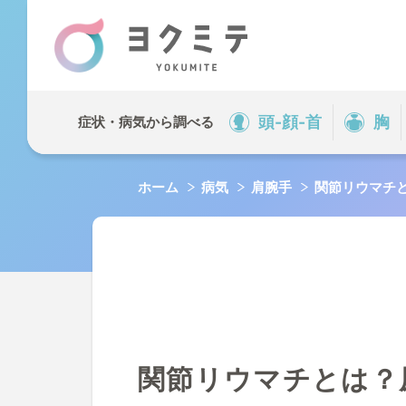
症状・病
頭-顔-首
胸
症状・病気から調べる
頭-顔-首
ホーム
病気
肩腕手
関節リウマチ
背中-腰
脚足
QOL
キーワー
関節リウマチとは？