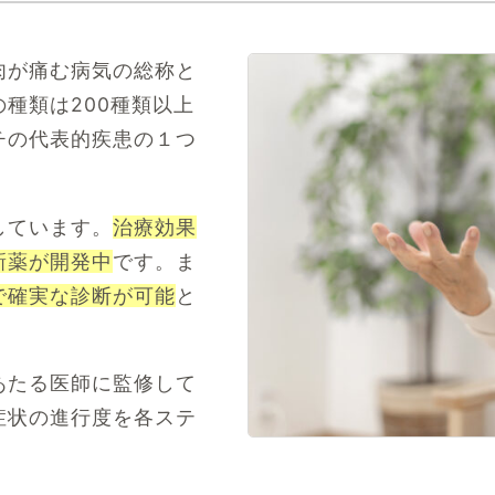
む
肉が痛む病気の総称と
する記事
種類は200種類以上
する記事
チの代表的疾患の１つ
しています。
治療効果
新薬が開発中
です。ま
で確実な診断が可能
と
あたる医師に監修して
症状の進行度を各ステ