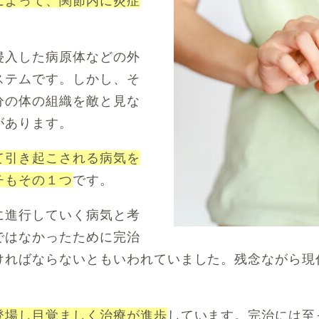
によって、関節内に炎症
侵入した病原体などの外
ステムです。しかし、そ
分の体の組織を敵と見な
があります。
て引き起こされる病気を
チもその１つ
です。
に進行していく病気と考
ではなかったために完治
ければならないともいわれていました。残念ながら現
登場し目覚ましく治療が進歩
しています。完治には至