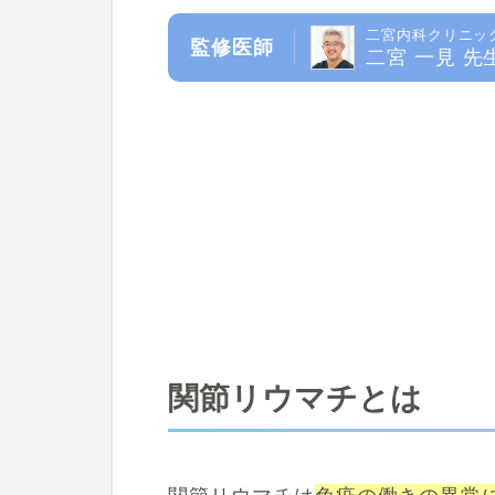
二宮内科クリニッ
監修医師
二宮 一見 先
関節リウマチとは