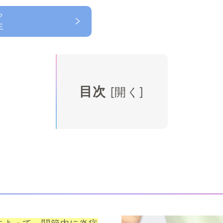
ク
生
目次
[
開く
]