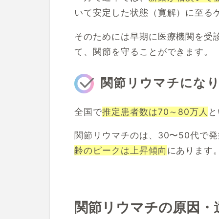
いて安定した状態（寛解）に至る
そのためには早期に医療機関を受
て、関節を守ることができます。
関節リウマチにな
全国で
推定患者数は70～80万人
と
関節リウマチのは、30〜
50代で
齢のピークは上昇傾向
にあります
関節リウマチの原因・