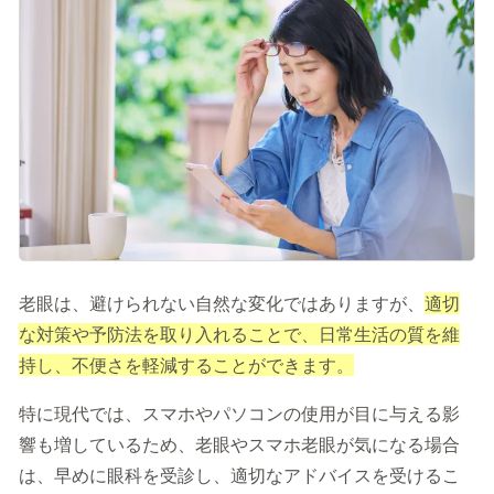
記事を読む
症状に関する記事
病気に関する記事
監修医師一覧
開院情報一覧
運営情報
老眼は、避けられない自然な変化ではありますが、
適切
運営会社／会社概要
な対策や予防法を取り入れることで、日常生活の質を維
プライバシーポリシー
サイトポリシー
持し、不便さを軽減することができます。
特に現代では、スマホやパソコンの使用が目に与える影
響も増しているため、老眼やスマホ老眼が気になる場合
は、早めに眼科を受診し、適切なアドバイスを受けるこ