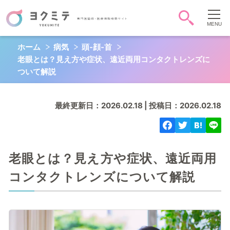
ホーム
病気
頭‐顔‐首
症状・病気から調べる
老眼とは？見え方や症状、遠近両用コンタクトレンズに
頭-顔-首
胸
お腹
ついて解説
背中-腰
お尻-性器
肩腕手
最終更新日：2026.02.18 | 投稿日：2026.02.18
脚足
全身
心
QOL
老眼とは？見え方や症状、遠近両用
コンタクトレンズについて解説
キーワード検索