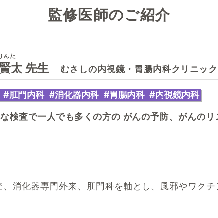
監修医師のご紹介
む
する記事
する記事
けんた
 賢太 先生
むさしの内視鏡・胃腸内科クリニック
#肛門内科
#消化器内科
#胃腸内科
#内視鏡内科
な検査で一人でも多くの方の がんの予防、がんのリ
査、消化器専門外来、肛門科を軸とし、風邪やワクチ