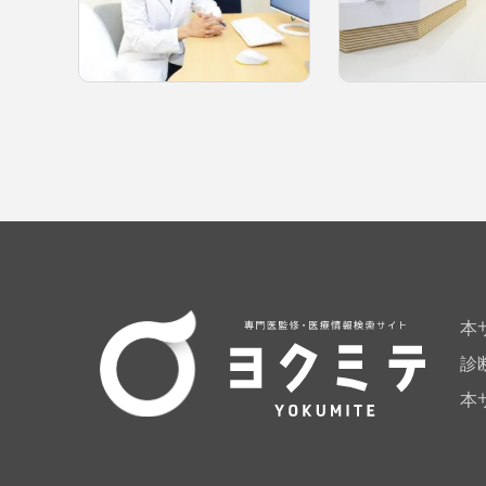
本
診
本