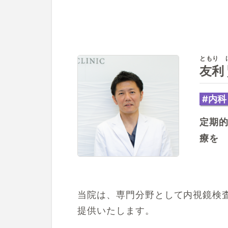
記事を読
症状に関
病気に関
ともり 
友利
#内科
定期的
療を
当院は、専門分野として内視鏡検
提供いたします。