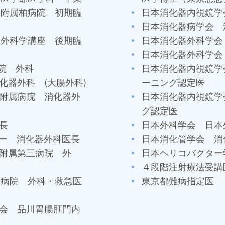
大学附属柏病院 初期臨
日本消化器内視鏡学
日本消化器病学会 
大学外科学講座 後期臨
日本消化器外科学会
日本消化器外科学会
病院 外科
日本消化器内視鏡学
消化器外科 (大腸外科)
ーニング認定医
学附属病院 消化器外
日本消化器内視鏡学
グ認定医
医長
日本外科学会 日本
ター 消化器外科医長
日本消化管学会 消
学附属第三病院 外
日本ヘリコバクター学会
４段階注射療法受講
野村病院 外科・救急医
東京都難病指定医
翔会 品川胃腸肛門内