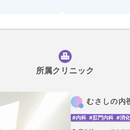
所属クリニック
むさしの内
#内科
#肛門内科
#消