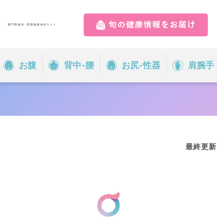
気から調べる
お腹
背中-腰
お尻-性器
肩腕手
監修医師一覧
胸
お腹
開院情報一覧
お尻-性
肩腕手
器
全身
心
運営情報
最終更新日
ド検索
運営会社／会社概要
プライバシーポリシー
サイトポリシー