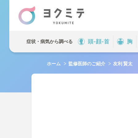
症状・病
頭-顔-首
胸
症状・病気から調べる
頭-顔-首
ホーム
監修医師のご紹介
友利 賢太
背中-腰
脚足
QOL
キーワー