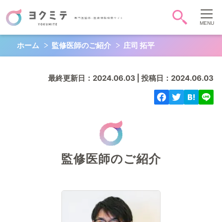
ホーム
監修医師のご紹介
庄司 拓平
症状・病気から調べる
頭-顔-首
胸
お腹
最終更新日：2024.06.03 | 投稿日：2024.06.03
背中-腰
お尻-性器
肩腕手
脚足
全身
心
QOL
監修医師のご紹介
キーワード検索