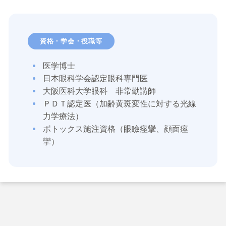
資格・学会・役職等
医学博士
日本眼科学会認定眼科専門医
大阪医科大学眼科 非常勤講師
ＰＤＴ認定医（加齢黄斑変性に対する光線
力学療法）
ボトックス施注資格（眼瞼痙攣、顔面痙
攣）