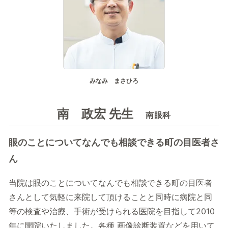
記事を読む
症状に関する記事
病気に関する記事
監修医師一覧
みなみ まさひろ
開院情報一覧
南 政宏 先生
南眼科
運営情報
運営会社／会社概要
眼のことについてなんでも相談できる町の目医者さ
プライバシーポリシー
ん
サイトポリシー
当院は眼のことについてなんでも相談できる町の目医者
さんとして気軽に来院して頂けることと同時に病院と同
等の検査や治療、手術が受けられる医院を目指して2010
年に開院いたしました。各種 画像診断装置などを用いて