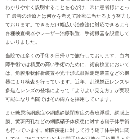
わかりやすく説明することを心がけ、常に患者様にとっ
て 最善の治療とは何かを考えて診療に当たるよう努力し
ております。できるだけ幅広い治療法に対応できるよう
各種検査機器やレーザー治療装置、手術機器を設置して
まいりました。
当院では多くの手術を日帰りで施行しております。白内
障手術では精度の高い手術のために、術前検査において
は、角膜形状解析装置や光干渉式眼軸測定装置などの機
器により検査を行っています。近年、乱視矯正レンズや
多焦点レンズの登場によって「よりよい見え方」が実現
可能になり当院ではその両方を採用しています。
また糖尿病網膜症や網膜静脈閉塞症の黄班浮腫、網膜上
膜、黄班円孔などの網膜硝子体疾患に対する硝子体手術
も行っています。網膜疾患に対して行う硝子体手術に関
しては、25G,27Gなど小切開手術が可能な手術器具と広