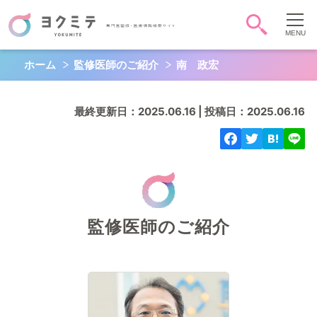
ホーム
監修医師のご紹介
南 政宏
症状・病気から調べる
頭-顔-首
胸
お腹
最終更新日：2025.06.16 | 投稿日：2025.06.16
背中-腰
お尻-性器
肩腕手
脚足
全身
心
QOL
監修医師のご紹介
キーワード検索