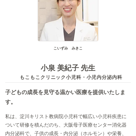
記事を読む
症状に関する記事
病気に関する記事
監修医師一覧
こいずみ みきこ
開院情報一覧
小泉 美紀子 先生
運営情報
もこもこクリニック小児科・小児内分泌内科
運営会社／会社概要
プライバシーポリシー
子どもの成長を見守る温かい医療を提供いたしま
サイトポリシー
す。
私は、淀川キリスト教病院小児科で幅広い小児科疾患に
ついて研修を積んだのち、大阪母子医療センター消化器
内分泌科で、子供の成長・内分泌（ホルモン）や栄養、