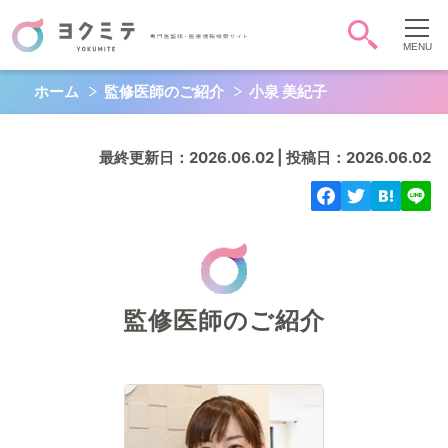
ホーム
監修医師のご紹介
小泉 美紀子
症状・病気から調べる
頭-顔-首
胸
お腹
最終更新日：2026.06.02 | 投稿日：2026.06.02
背中-腰
お尻-性器
肩腕手
脚足
全身
心
QOL
監修医師のご紹介
キーワード検索